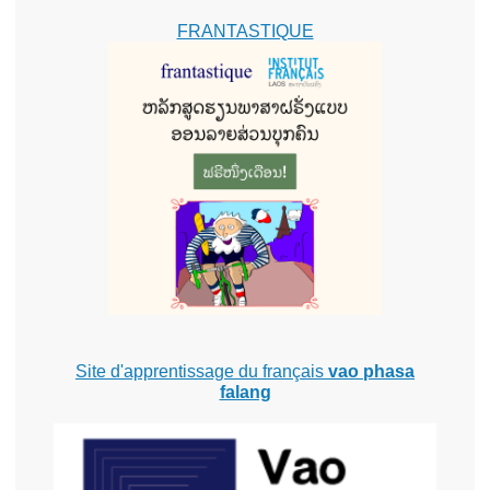
FRANTASTIQUE
Site d'apprentissage du français
vao phasa
falang