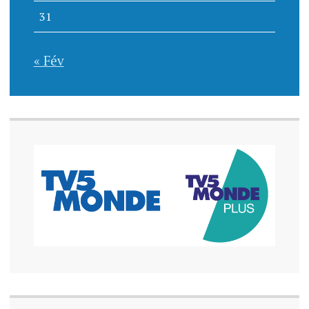
31
« Fév