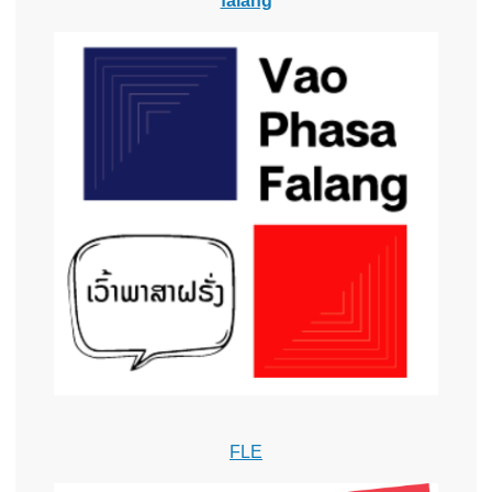
falang
FLE