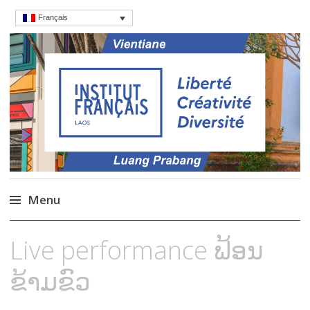
Français
Institut français du
Cours, culture et débats d'idées au Laos
Laos
Menu
Aller
Live performance ຟ້ອນ
au
contenu
ຂ້າມຂົວ
principal