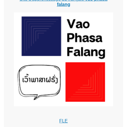
falang
FLE