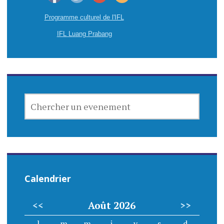
Programme culturel de l'IFL
IFL Luang Prabang
CHERCHER
UN
EVENEMENT
Calendrier
<<
Août 2026
>>
l
m
m
j
v
s
d