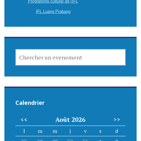
Programme culturel de l'IFL
IFL Luang Prabang
CHERCHER
UN
EVENEMENT
Calendrier
<<
Août 2026
>>
l
m
m
j
v
s
d