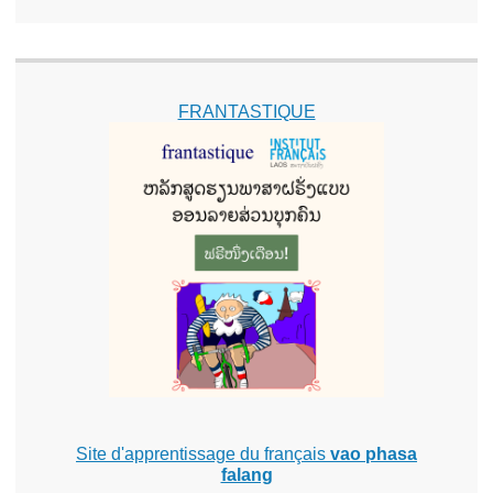
FRANTASTIQUE
Site d'apprentissage du français
vao phasa
falang