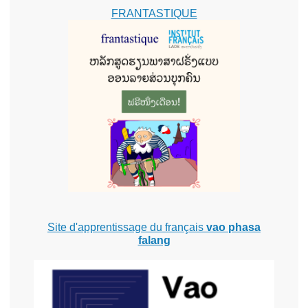
FRANTASTIQUE
Site d'apprentissage du français
vao phasa
falang