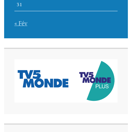
31
« Fév