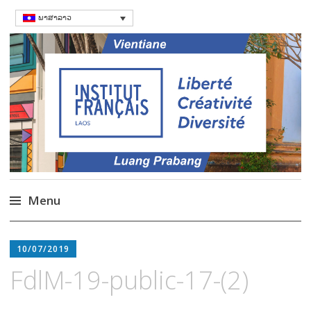
ພາສາລາວ
ສະຖາບັນຝຣັ່ງ
Language Courses & cultral events in
Laos
Menu
Skip
to
10/07/2019
content
FdlM-19-public-17-(2)