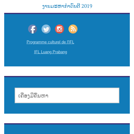
o
ງານມະຫາກຳດົນຕີ 2019
s
t
n
Programme culturel de l'IFL
a
IFL Luang Prabang
v
i
g
ເຄື່ອງມື
a
ຄົ້ນຫາ
t
i