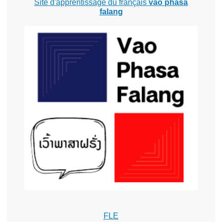
Site d'apprentissage du français
vao phasa
falang
FLE