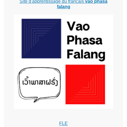
Site d'apprentissage du français
vao phasa
falang
FLE