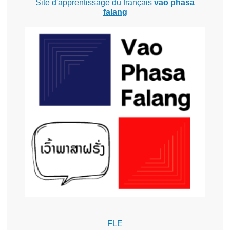
Site d'apprentissage du français
vao phasa
falang
FLE