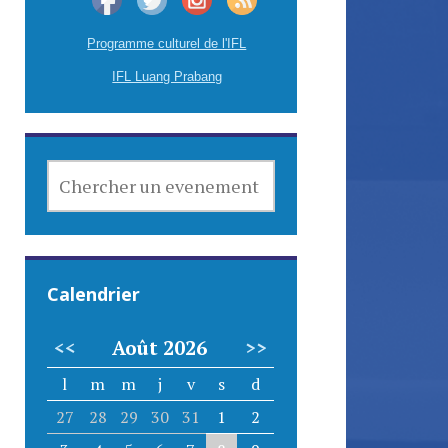
Programme culturel de l'IFL
IFL Luang Prabang
CHERCHER
UN
EVENEMENT
Calendrier
<<
Août 2026
>>
l
m
m
j
v
s
d
27
28
29
30
31
1
2