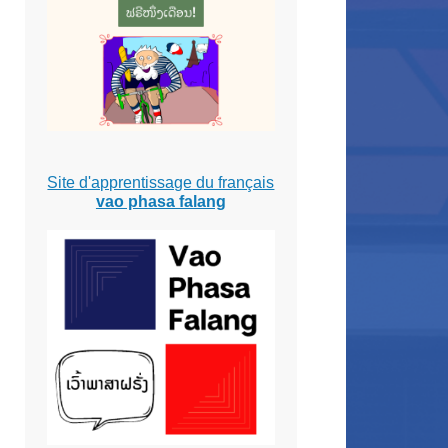
Site d'apprentissage du français
vao phasa falang