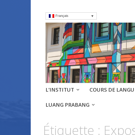
Français
Institut frança
Cours, culture et débats d'
Aller
L’INSTITUT
COURS DE LANGU
au
contenu
LUANG PRABANG
principal
Étiquette :
Expos