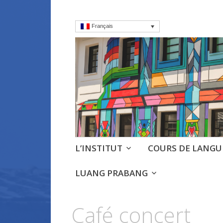
Français
Institut frança
Cours, culture et débats d'
Aller
L’INSTITUT
COURS DE LANGU
au
contenu
LUANG PRABANG
principal
Café concert