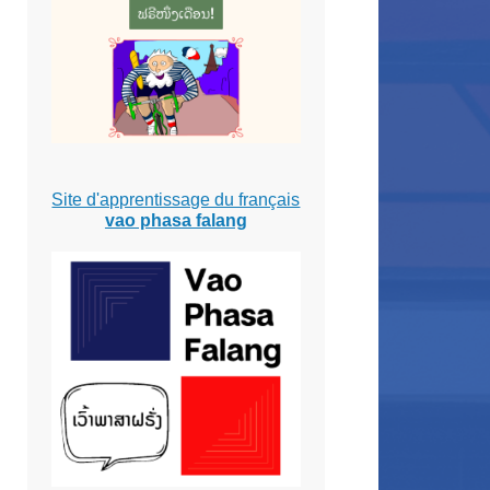
Site d'apprentissage du français
vao phasa falang