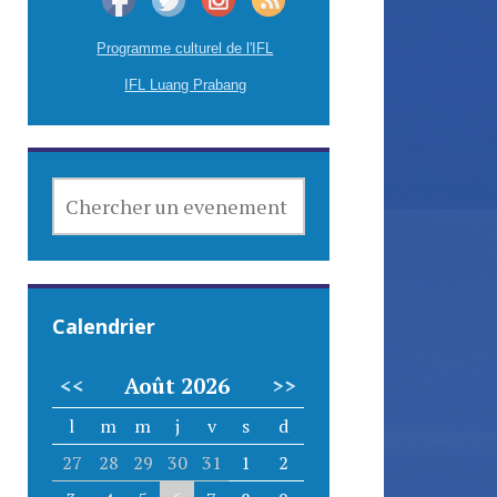
Programme culturel de l'IFL
IFL Luang Prabang
CHERCHER
UN
EVENEMENT
Calendrier
<<
Août 2026
>>
l
m
m
j
v
s
d
27
28
29
30
31
1
2