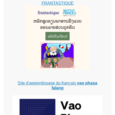
FRANTASTIQUE
Site d'apprentissage du français
vao phasa
falang