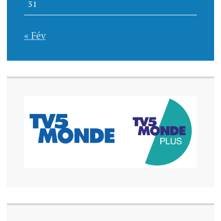
31
« Fév