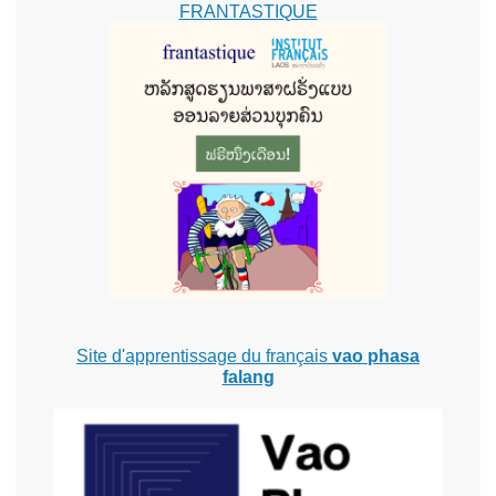
FRANTASTIQUE
Site d'apprentissage du français
vao phasa
falang