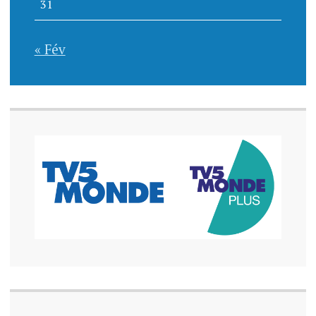
31
« Fév