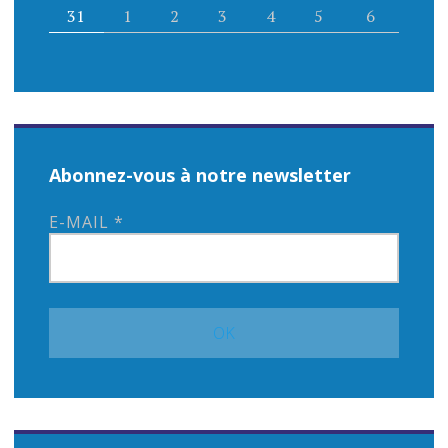
l
31
1
2
3
4
5
6
e
Abonnez-vous à notre newsletter
E-MAIL
*