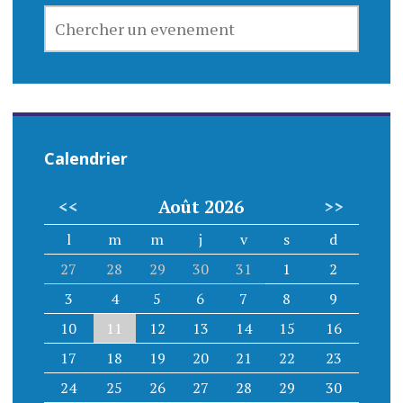
o
CHERCHER
n
UN
EVENEMENT
d
e
l
Calendrier
’
<<
Août 2026
>>
a
l
m
m
j
v
s
d
r
27
28
29
30
31
1
2
t
3
4
5
6
7
8
9
i
10
11
12
13
14
15
16
17
18
19
20
21
22
23
c
24
25
26
27
28
29
30