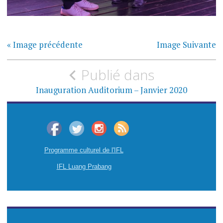
« Image précédente
Image Suivante
N
Publié dans
a
Inauguration Auditorium – Janvier 2020
v
i
g
Programme culturel de l'IFL
a
IFL Luang Prabang
t
i