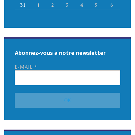
l
31
1
2
3
4
5
6
e
Abonnez-vous à notre newsletter
E-MAIL
*