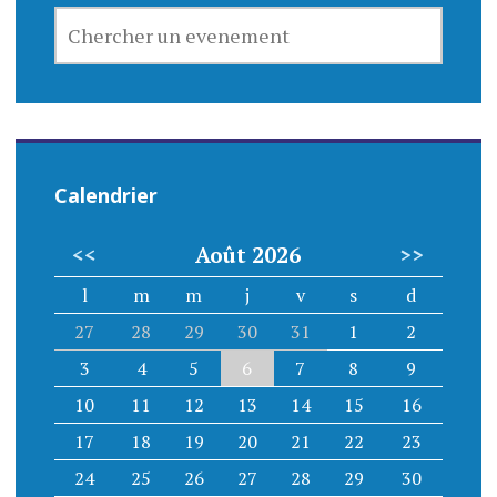
o
CHERCHER
n
UN
EVENEMENT
d
e
l
Calendrier
’
<<
Août 2026
>>
a
l
m
m
j
v
s
d
r
27
28
29
30
31
1
2
t
3
4
5
6
7
8
9
i
10
11
12
13
14
15
16
17
18
19
20
21
22
23
c
24
25
26
27
28
29
30