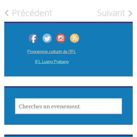
Précédent
Suivant
N
a
v
Programme culturel de l'IFL
i
IFL Luang Prabang
g
a
t
CHERCHER
i
UN
EVENEMENT
o