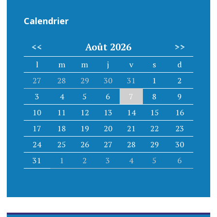
n
d
Calendrier
e
<<
Août 2026
>>
s
l
m
m
j
v
s
d
27
28
29
30
31
1
2
a
3
4
5
6
7
8
9
r
10
11
12
13
14
15
16
17
18
19
20
21
22
23
t
24
25
26
27
28
29
30
i
31
1
2
3
4
5
6
c
l