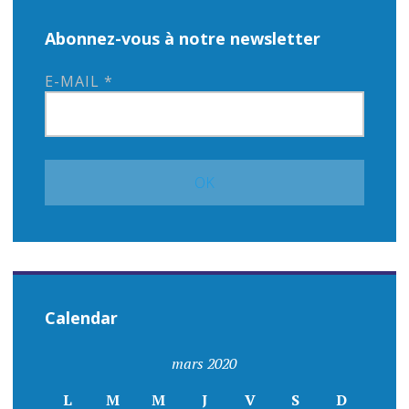
e
Abonnez-vous à notre newsletter
s
E-MAIL
*
Calendar
mars 2020
L
M
M
J
V
S
D