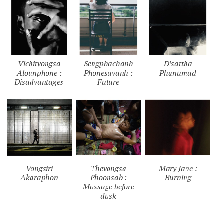
Vichitvongsa
Sengphachanh
Disattha
Alounphone :
Phonesavanh :
Phanumad
Disadvantages
Future
Vongsiri
Thevongsa
Mary Jane :
Akaraphon
Phoonsab :
Burning
Massage before
dusk